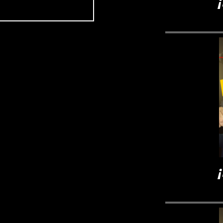
¡El Gab
¡Fredd