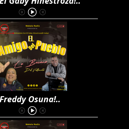
y Hinestroza!..
y Osuna!..