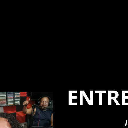
inadores
ENTRE
¡Yoy Sm