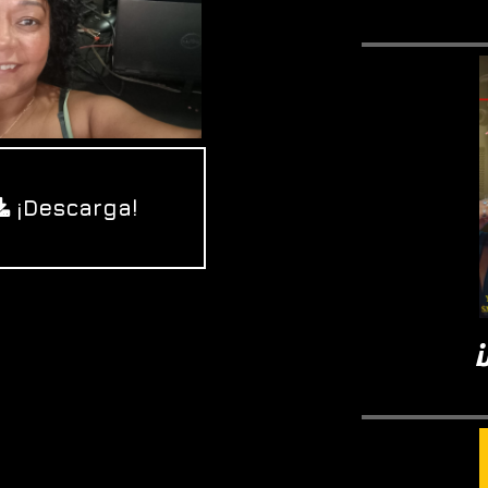
¡Descarga!

¡Jerry