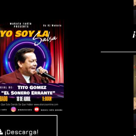
¡Leone
¡Descarga!
